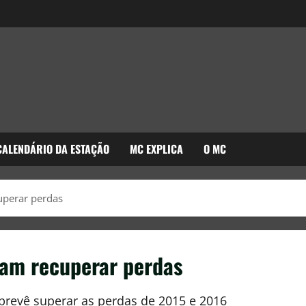
CALENDÁRIO DA ESTAÇÃO
MC EXPLICA
O MC
uperar perdas
ram recuperar perdas
revê superar as perdas de 2015 e 2016