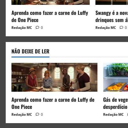
Aprenda como fazer a carne do Luffy
Swangy é a nov
de One Piece
drinques sem á
Redação MC
0
Redação MC
0
NÃO DEIXE DE LER
Aprenda como fazer a carne do Luffy de
Gás de veget
One Piece
desperdício
Redação MC
0
Redação MC