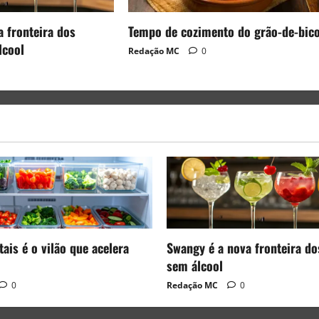
a fronteira dos
Tempo de cozimento do grão-de-bic
lcool
Redação MC
0
ais é o vilão que acelera
Swangy é a nova fronteira do
sem álcool
0
Redação MC
0