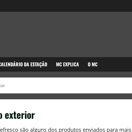
CALENDÁRIO DA ESTAÇÃO
MC EXPLICA
O MC
ior
 exterior
 refresco são alguns dos produtos enviados para mais