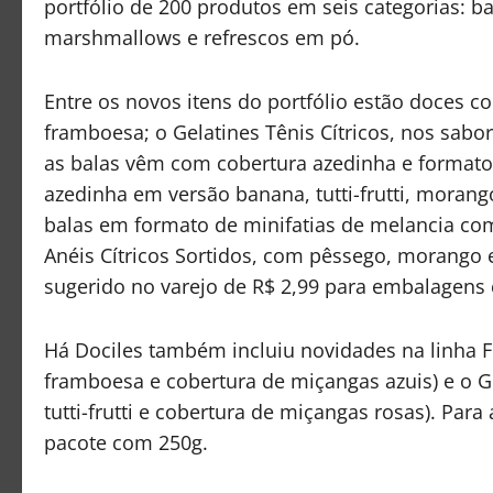
portfólio de 200 produtos em seis categorias: bal
marshmallows e refrescos em pó.
Entre os novos itens do portfólio estão doces c
framboesa; o Gelatines Tênis Cítricos, nos sab
as balas vêm com cobertura azedinha e formato 
azedinha em versão banana, tutti-frutti, morang
balas em formato de minifatias de melancia com 
Anéis Cítricos Sortidos, com pêssego, morango
sugerido no varejo de R$ 2,99 para embalagens
Há Dociles também incluiu novidades na linha F
framboesa e cobertura de miçangas azuis) e o 
tutti-frutti e cobertura de miçangas rosas). Par
pacote com 250g.