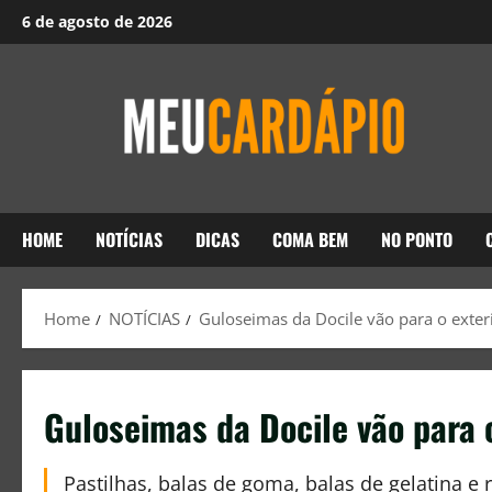
6 de agosto de 2026
HOME
NOTÍCIAS
DICAS
COMA BEM
NO PONTO
Home
NOTÍCIAS
Guloseimas da Docile vão para o exter
Guloseimas da Docile vão para o
Pastilhas, balas de goma, balas de gelatina e