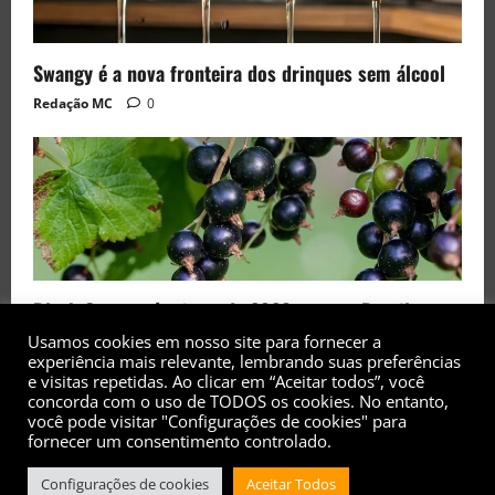
Swangy é a nova fronteira dos drinques sem álcool
Redação MC
0
Black Currant é a fruta de 2026 rara no Brasil
Usamos cookies em nosso site para fornecer a
Redação MC
0
experiência mais relevante, lembrando suas preferências
e visitas repetidas. Ao clicar em “Aceitar todos”, você
concorda com o uso de TODOS os cookies. No entanto,
você pode visitar "Configurações de cookies" para
fornecer um consentimento controlado.
Configurações de cookies
Aceitar Todos
Copyright© 2017 - 2026 - Todos os direitos