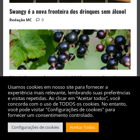
Swangy é a nova fronteira dos drinques sem álcool
Redação MC
0
Black Currant é a fruta de 2026 rara no Brasil
Usamos cookies em nosso site para fornecer a
Redação MC
0
experiência mais relevante, lembrando suas preferências
e visitas repetidas. Ao clicar em “Aceitar todos”, você
concorda com o uso de TODOS os cookies. No entanto,
você pode visitar "Configurações de cookies" para
fornecer um consentimento controlado.
Configurações de cookies
Aceitar Todos
Copyright© 2017 - 2026 - Todos os direitos
reservados
|
MoreNews
by AF themes.