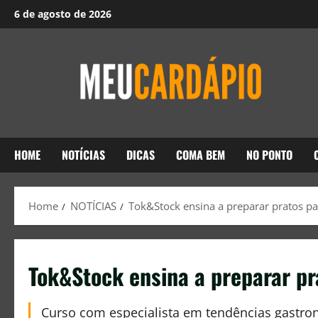
6 de agosto de 2026
HOME
NOTÍCIAS
DICAS
COMA BEM
NO PONTO
Home
NOTÍCIAS
Tok&Stock ensina a preparar pratos par
Tok&Stock ensina a preparar pr
Curso com especialista em tendências gastron