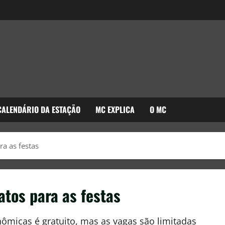
CALENDÁRIO DA ESTAÇÃO
MC EXPLICA
O MC
a as festas
atos para as festas
ômicas é gratuito, mas as vagas são limitadas