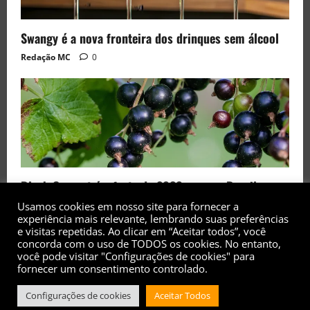
Swangy é a nova fronteira dos drinques sem álcool
Redação MC
0
Black Currant é a fruta de 2026 rara no Brasil
Usamos cookies em nosso site para fornecer a
Redação MC
0
experiência mais relevante, lembrando suas preferências
e visitas repetidas. Ao clicar em “Aceitar todos”, você
concorda com o uso de TODOS os cookies. No entanto,
você pode visitar "Configurações de cookies" para
fornecer um consentimento controlado.
Configurações de cookies
Aceitar Todos
Copyright© 2017 - 2026 - Todos os direitos