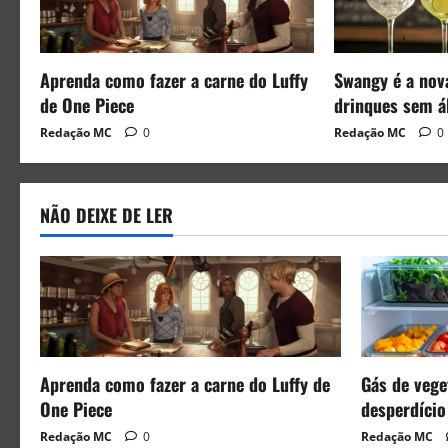
Aprenda como fazer a carne do Luffy
Swangy é a nov
de One Piece
drinques sem á
Redação MC
0
Redação MC
0
NÃO DEIXE DE LER
Aprenda como fazer a carne do Luffy de
Gás de veget
One Piece
desperdício
Redação MC
0
Redação MC