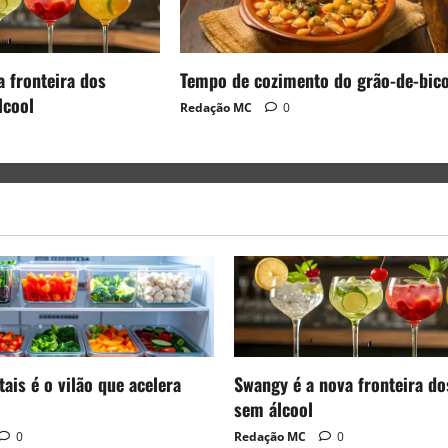
a fronteira dos
Tempo de cozimento do grão-de-bic
lcool
Redação MC
0
ais é o vilão que acelera
Swangy é a nova fronteira do
sem álcool
0
Redação MC
0