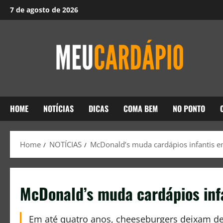
7 de agosto de 2026
HOME
NOTÍCIAS
DICAS
COMA BEM
NO PONTO
Home
NOTÍCIAS
McDonald’s muda cardápios infantis 
McDonald’s muda cardápios inf
Em até quatro anos, cheeseburgers deixam de