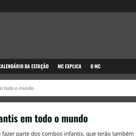
CALENDÁRIO DA ESTAÇÃO
MC EXPLICA
O MC
em todo o mundo
antis em todo o mundo
 fazer parte dos combos infantis, que terão também