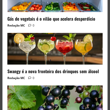
Gás de vegetais é o vilão que acelera desperdício
Redação MC
0
Swangy é a nova fronteira dos drinques sem álcool
Redação MC
0