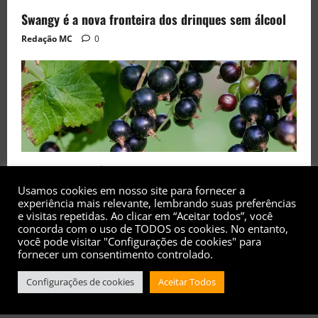
Swangy é a nova fronteira dos drinques sem álcool
Redação MC
0
Black Currant é a fruta de 2026 rara no Brasil
Usamos cookies em nosso site para fornecer a
Redação MC
0
experiência mais relevante, lembrando suas preferências
e visitas repetidas. Ao clicar em “Aceitar todos”, você
concorda com o uso de TODOS os cookies. No entanto,
você pode visitar "Configurações de cookies" para
fornecer um consentimento controlado.
Configurações de cookies
Aceitar Todos
Copyright© 2017 - 2026 - Todos os direitos
reservados
|
MoreNews
by AF themes.