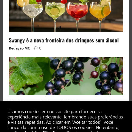
Swangy é a nova fronteira dos drinques sem álcool
Redação MC
0
Black Currant é a fruta de 2026 rara no Brasil
Usamos cookies em nosso site para fornecer a
Redação MC
0
experiência mais relevante, lembrando suas preferências
e visitas repetidas. Ao clicar em “Aceitar todos”, você
concorda com o uso de TODOS os cookies. No entanto,