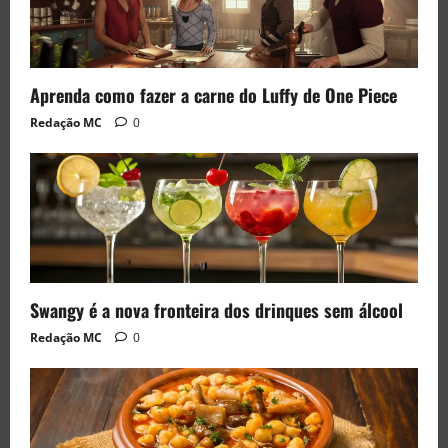
Aprenda como fazer a carne do Luffy de One Piece
Redação MC
0
Swangy é a nova fronteira dos drinques sem álcool
Redação MC
0