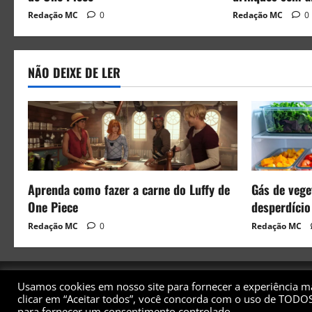
Redação MC
0
Redação MC
0
NÃO DEIXE DE LER
Aprenda como fazer a carne do Luffy de
Gás de veget
One Piece
desperdício
Redação MC
0
Redação MC
Usamos cookies em nosso site para fornecer a experiência mai
clicar em “Aceitar todos”, você concorda com o uso de TODOS
Copyright©
para fornecer um consentimento controlado.