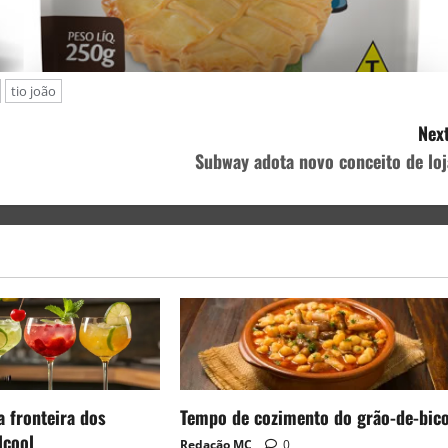
tio joão
Next
Subway adota novo conceito de loj
a fronteira dos
Tempo de cozimento do grão-de-bic
lcool
Redação MC
0