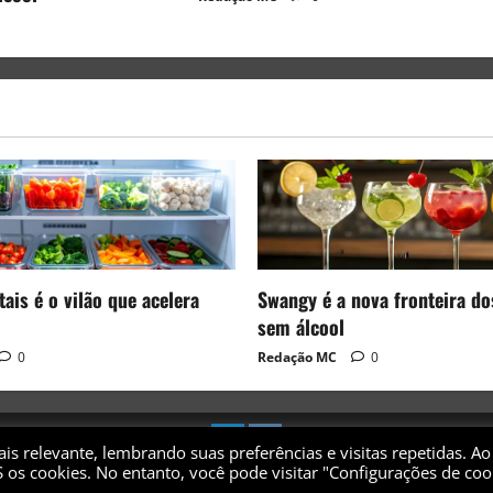
ais é o vilão que acelera
Swangy é a nova fronteira do
sem álcool
0
Redação MC
0
s relevante, lembrando suas preferências e visitas repetidas. Ao
 os cookies. No entanto, você pode visitar "Configurações de coo
 2017 - 2026 - Todos os direitos reservados
|
MoreNews
by