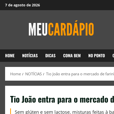
7 de agosto de 2026
HOME
NOTÍCIAS
DICAS
COMA BEM
NO PONTO
Home
NOTÍCIAS
Tio João entra para o mercado de fari
Tio João entra para o mercado d
Sem glúten e sem lactose, misturas feitas à 