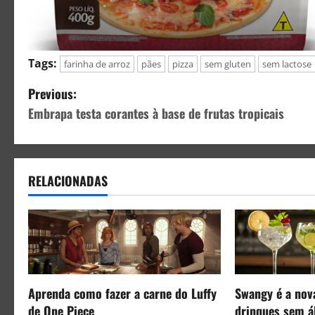
Tags:
farinha de arroz
pães
pizza
sem gluten
sem lactose
Previous:
Embrapa testa corantes à base de frutas tropicais
RELACIONADAS
Aprenda como fazer a carne do Luffy
Swangy é a nov
de One Piece
drinques sem á