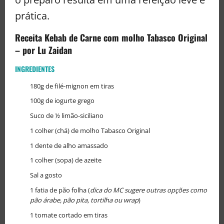
prática.
Receita Kebab de Carne com molho Tabasco Original
–
por Lu Zaidan
INGREDIENTES
180g de filé-mignon em tiras
100g de iogurte grego
Suco de ½ limão-siciliano
1 colher (chá) de molho Tabasco Original
1 dente de alho amassado
1 colher (sopa) de azeite
Sal a gosto
1 fatia de pão folha (
dica do MC sugere outras opções como
pão árabe, pão pita, tortilha ou wrap
)
1 tomate cortado em tiras