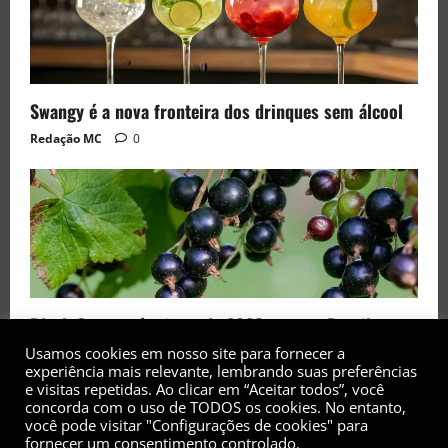
Swangy é a nova fronteira dos drinques sem álcool
Redação MC
0
Black Currant é a fruta de 2026 rara no Brasil
Usamos cookies em nosso site para fornecer a
Redação MC
0
experiência mais relevante, lembrando suas preferências
e visitas repetidas. Ao clicar em “Aceitar todos”, você
concorda com o uso de TODOS os cookies. No entanto,
você pode visitar "Configurações de cookies" para
fornecer um consentimento controlado.