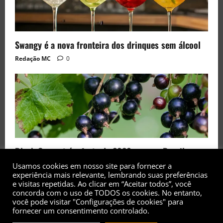
Swangy é a nova fronteira dos drinques sem álcool
Redação MC
0
Black Currant é a fruta de 2026 rara no Brasil
Usamos cookies em nosso site para fornecer a
Redação MC
0
experiência mais relevante, lembrando suas preferências
e visitas repetidas. Ao clicar em “Aceitar todos”, você
concorda com o uso de TODOS os cookies. No entanto,
você pode visitar "Configurações de cookies" para
fornecer um consentimento controlado.