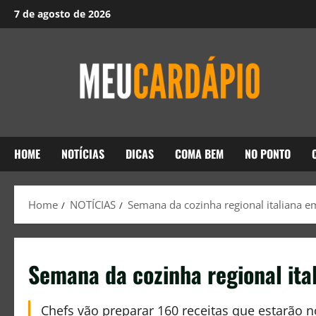
7 de agosto de 2026
HOME
NOTÍCIAS
DICAS
COMA BEM
NO PONTO
Home
NOTÍCIAS
Semana da cozinha regional italiana e
Semana da cozinha regional ita
Chefs vão preparar 160 receitas que estarão 