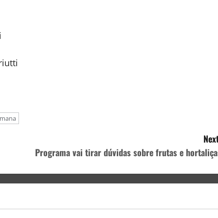
i
iutti
imana
Next
Programa vai tirar dúvidas sobre frutas e hortaliça