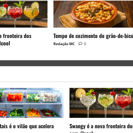
a fronteira dos
Tempo de cozimento do grão-de-bic
lcool
Redação MC
0
ais é o vilão que acelera
Swangy é a nova fronteira do