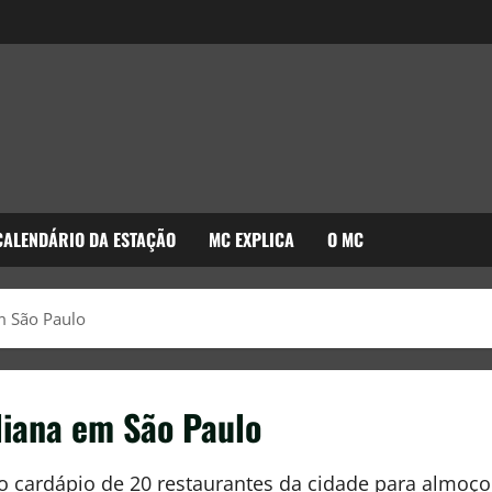
CALENDÁRIO DA ESTAÇÃO
MC EXPLICA
O MC
m São Paulo
liana em São Paulo
no cardápio de 20 restaurantes da cidade para almoço