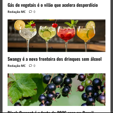
Gás de vegetais é o vilão que acelera desperdício
Redação MC
0
Swangy é a nova fronteira dos drinques sem álcool
Redação MC
0
Black Currant é a fruta de 2026 rara no Brasil