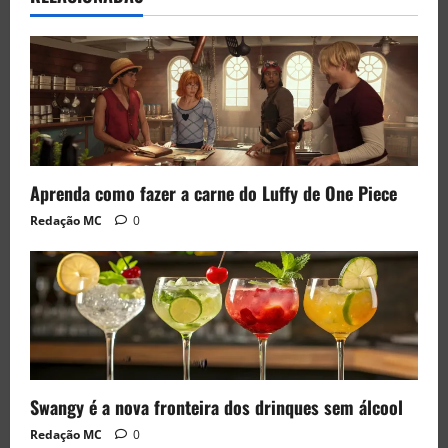
Aprenda como fazer a carne do Luffy de One Piece
Redação MC
0
Swangy é a nova fronteira dos drinques sem álcool
Redação MC
0