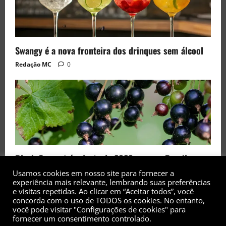
Swangy é a nova fronteira dos drinques sem álcool
Redação MC
0
Black Currant é a fruta de 2026 rara no Brasil
Redação MC
0
Usamos cookies em nosso site para fornecer a
experiência mais relevante, lembrando suas preferências
e visitas repetidas. Ao clicar em “Aceitar todos”, você
concorda com o uso de TODOS os cookies. No entanto,
você pode visitar "Configurações de cookies" para
fornecer um consentimento controlado.