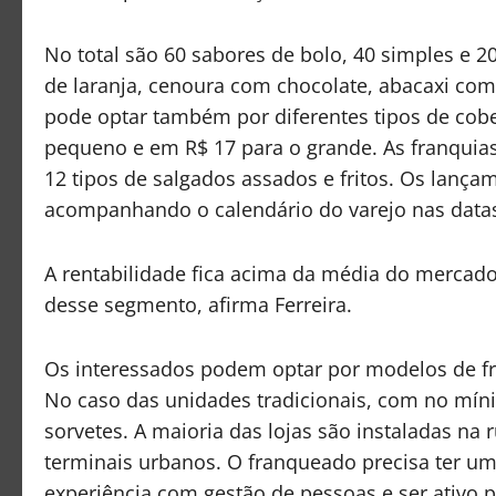
No total são 60 sabores de bolo, 40 simples e 2
de laranja, cenoura com chocolate, abacaxi co
pode optar também por diferentes tipos de cob
pequeno e em R$ 17 para o grande. As franquias
12 tipos de salgados assados e fritos. Os lança
acompanhando o calendário do varejo nas datas
A rentabilidade fica acima da média do mercad
desse segmento, afirma Ferreira.
Os interessados podem optar por modelos de fra
No caso das unidades tradicionais, com no mín
sorvetes. A maioria das lojas são instaladas na 
terminais urbanos. O franqueado precisa ter um 
experiência com gestão de pessoas e ser ativo p