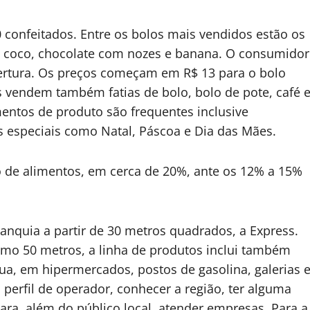
0 confeitados. Entre os bolos mais vendidos estão os
m coco, chocolate com nozes e banana. O consumidor
ertura. Os preços começam em R$ 13 para o bolo
 vendem também fatias de bolo, bolo de pote, café 
mentos de produto são frequentes inclusive
 especiais como Natal, Páscoa e Dia das Mães.
o de alimentos, em cerca de 20%, ante os 12% a 15%
nquia a partir de 30 metros quadrados, a Express.
imo 50 metros, a linha de produtos inclui também
rua, em hipermercados, postos de gasolina, galerias 
perfil de operador, conhecer a região, ter alguma
ara, além do público local, atender empresas. Para a