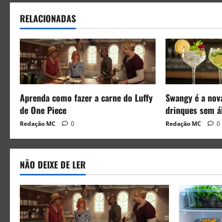
RELACIONADAS
Aprenda como fazer a carne do Luffy
Swangy é a nov
de One Piece
drinques sem á
Redação MC
0
Redação MC
0
NÃO DEIXE DE LER