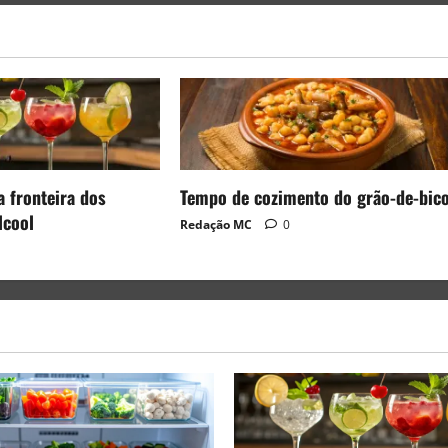
a fronteira dos
Tempo de cozimento do grão-de-bic
lcool
Redação MC
0