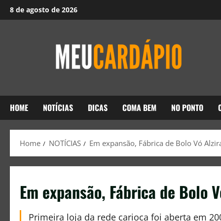
8 de agosto de 2026
HOME
NOTÍCIAS
DICAS
COMA BEM
NO PONTO
Home
NOTÍCIAS
Em expansão, Fábrica de Bolo Vó Alzir
Em expansão, Fábrica de Bolo V
Primeira loja da rede carioca foi aberta em 2