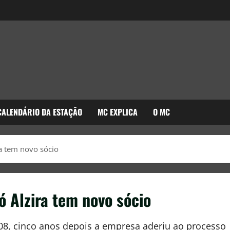
CALENDÁRIO DA ESTAÇÃO
MC EXPLICA
O MC
a tem novo sócio
ó Alzira tem novo sócio
008, cinco anos depois a empresa aderiu ao processo