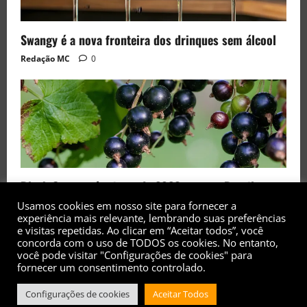
Swangy é a nova fronteira dos drinques sem álcool
Redação MC
0
Black Currant é a fruta de 2026 rara no Brasil
Usamos cookies em nosso site para fornecer a
Redação MC
0
experiência mais relevante, lembrando suas preferências
e visitas repetidas. Ao clicar em “Aceitar todos”, você
concorda com o uso de TODOS os cookies. No entanto,
você pode visitar "Configurações de cookies" para
fornecer um consentimento controlado.
Configurações de cookies
Aceitar Todos
Copyright© 2017 - 2026 - Todos os direitos