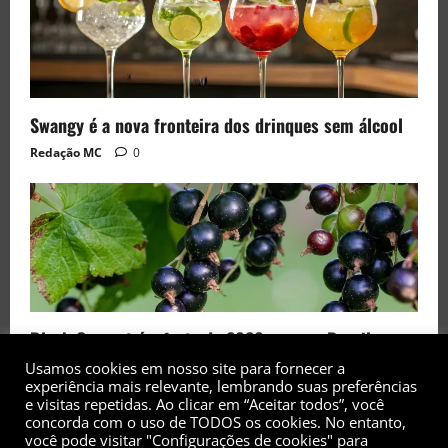
Swangy é a nova fronteira dos drinques sem álcool
Redação MC
0
Black Currant é a fruta de 2026 rara no Brasil
Redação MC
0
Usamos cookies em nosso site para fornecer a
experiência mais relevante, lembrando suas preferências
e visitas repetidas. Ao clicar em “Aceitar todos”, você
concorda com o uso de TODOS os cookies. No entanto,
você pode visitar "Configurações de cookies" para