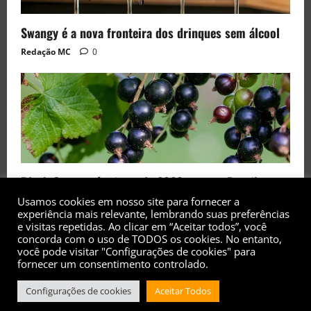
Swangy é a nova fronteira dos drinques sem álcool
Redação MC
0
Black Currant é a fruta de 2026 rara no Brasil
Usamos cookies em nosso site para fornecer a
Redação MC
0
experiência mais relevante, lembrando suas preferências
e visitas repetidas. Ao clicar em “Aceitar todos”, você
concorda com o uso de TODOS os cookies. No entanto,
você pode visitar "Configurações de cookies" para
fornecer um consentimento controlado.
Configurações de cookies
Aceitar Todos
Copyright© 2017 - 2026 - Todos os direitos
reservados
|
MoreNews
by AF themes.