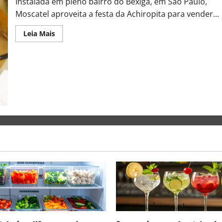
Instalada em pleno bairro do Bexiga, em São Paulo,
Moscatel aproveita a festa da Achiropita para vender...
Leia Mais