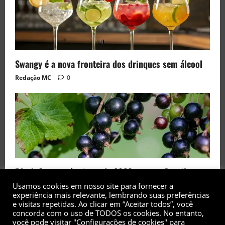
Swangy é a nova fronteira dos drinques sem álcool
Redação MC
0
Black Currant é a fruta de 2026 rara no Brasil
Usamos cookies em nosso site para fornecer a
Redação MC
0
experiência mais relevante, lembrando suas preferências
e visitas repetidas. Ao clicar em “Aceitar todos”, você
concorda com o uso de TODOS os cookies. No entanto,
você pode visitar "Configurações de cookies" para