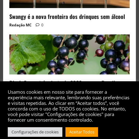
Swangy é a nova fronteira dos drinques sem álcool
Redação MC
0
Black Currant é a fruta de 2026 rara no Brasil
Usamos cookies em nosso site para fornecer a
Redação MC
0
experiência mais relevante, lembrando suas preferências
e visitas repetidas. Ao clicar em “Aceitar todos”, você
concorda com o uso de TODOS os cookies. No entanto,
você pode visitar "Configurações de cookies" para
fornecer um consentimento controlado.
Configurações de cookies
Aceitar Todos
Copyright© 2017 - 2026 - Todos os direitos