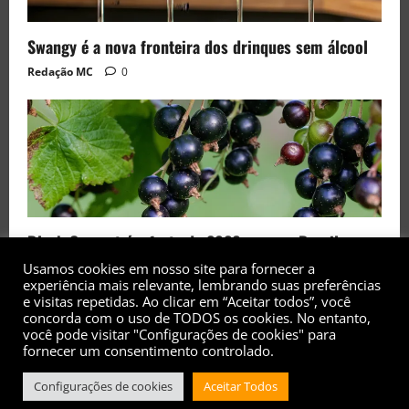
Swangy é a nova fronteira dos drinques sem álcool
Redação MC
0
Black Currant é a fruta de 2026 rara no Brasil
Usamos cookies em nosso site para fornecer a
Redação MC
0
experiência mais relevante, lembrando suas preferências
e visitas repetidas. Ao clicar em “Aceitar todos”, você
concorda com o uso de TODOS os cookies. No entanto,
você pode visitar "Configurações de cookies" para
fornecer um consentimento controlado.
Configurações de cookies
Aceitar Todos
Copyright© 2017 - 2026 - Todos os direitos