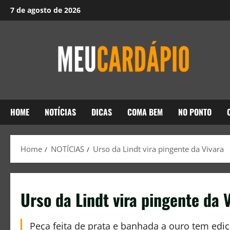
7 de agosto de 2026
HOME
NOTÍCIAS
DICAS
COMA BEM
NO PONTO
Home
NOTÍCIAS
Urso da Lindt vira pingente da Vivara
Urso da Lindt vira pingente da 
Peça feita de prata e banhada a ouro tem ed