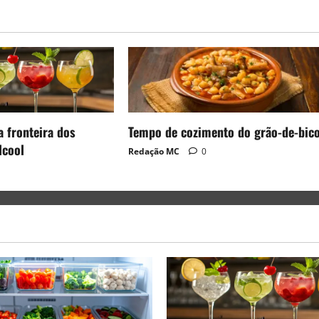
a fronteira dos
Tempo de cozimento do grão-de-bic
lcool
Redação MC
0