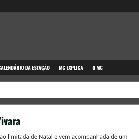
CALENDÁRIO DA ESTAÇÃO
MC EXPLICA
O MC
Vivara
ição limitada de Natal e vem acompanhada de um