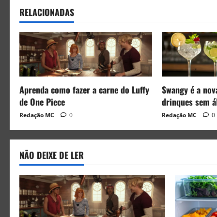
RELACIONADAS
Aprenda como fazer a carne do Luffy
Swangy é a nov
de One Piece
drinques sem á
Redação MC
0
Redação MC
0
NÃO DEIXE DE LER