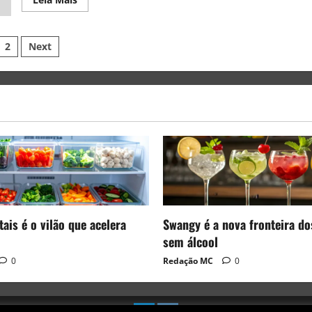
2
Next
ais é o vilão que acelera
Swangy é a nova fronteira do
sem álcool
0
Redação MC
0