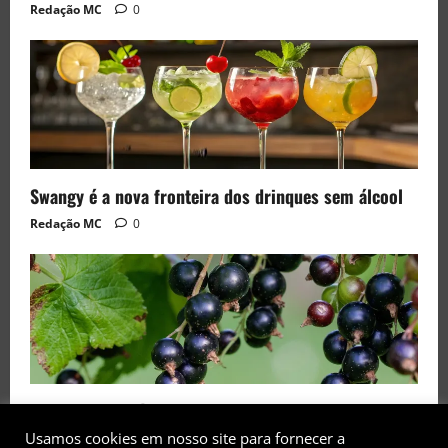
Redação MC
0
Swangy é a nova fronteira dos drinques sem álcool
Redação MC
0
Black Currant é a fruta de 2026 rara no Brasil
Usamos cookies em nosso site para fornecer a
Redação MC
0