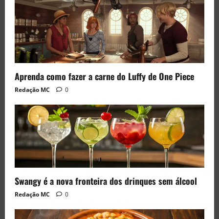
Aprenda como fazer a carne do Luffy de One Piece
Redação MC
0
Swangy é a nova fronteira dos drinques sem álcool
Redação MC
0