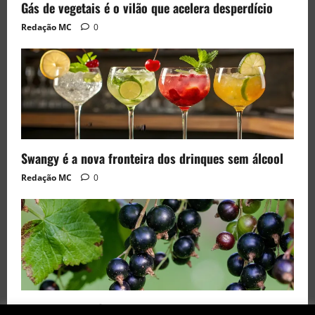
Gás de vegetais é o vilão que acelera desperdício
Redação MC
0
Swangy é a nova fronteira dos drinques sem álcool
Redação MC
0
Black Currant é a fruta de 2026 rara no Brasil