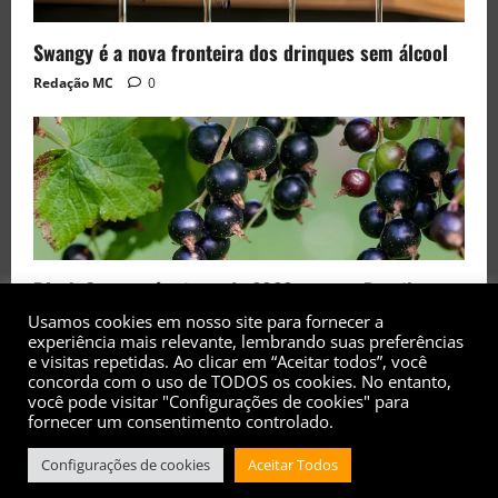
Swangy é a nova fronteira dos drinques sem álcool
Redação MC
0
Black Currant é a fruta de 2026 rara no Brasil
Usamos cookies em nosso site para fornecer a
Redação MC
0
experiência mais relevante, lembrando suas preferências
e visitas repetidas. Ao clicar em “Aceitar todos”, você
concorda com o uso de TODOS os cookies. No entanto,
você pode visitar "Configurações de cookies" para
fornecer um consentimento controlado.
Configurações de cookies
Aceitar Todos
Copyright© 2017 - 2026 - Todos os direitos
reservados
|
MoreNews
by AF themes.