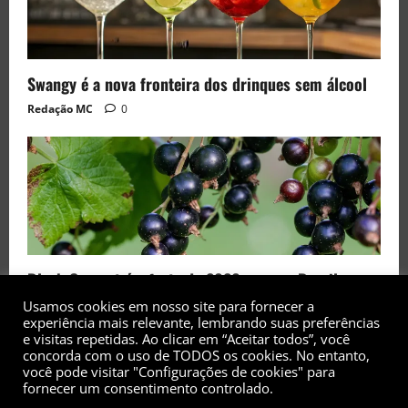
Swangy é a nova fronteira dos drinques sem álcool
Redação MC
0
Black Currant é a fruta de 2026 rara no Brasil
Redação MC
0
Usamos cookies em nosso site para fornecer a
experiência mais relevante, lembrando suas preferências
e visitas repetidas. Ao clicar em “Aceitar todos”, você
concorda com o uso de TODOS os cookies. No entanto,
você pode visitar "Configurações de cookies" para
fornecer um consentimento controlado.