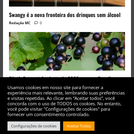
Swangy é a nova fronteira dos drinques sem álcool
Redação MC
0
Black Currant é a fruta de 2026 rara no Brasil
Usamos cookies em nosso site para fornecer a
Redação MC
0
experiência mais relevante, lembrando suas preferências
e visitas repetidas. Ao clicar em “Aceitar todos”, você
concorda com o uso de TODOS os cookies. No entanto,
você pode visitar "Configurações de cookies" para
fornecer um consentimento controlado.
Configurações de cookies
Aceitar Todos
Copyright© 2017 - 2026 - Todos os direitos