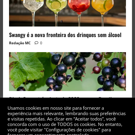
Swangy é a nova fronteira dos drinques sem álcool
Redação MC
0
Black Currant é a fruta de 2026 rara no Brasil
Redação MC
0
Usamos cookies em nosso site para fornecer a
experiência mais relevante, lembrando suas preferências
e visitas repetidas. Ao clicar em “Aceitar todos”, você
concorda com o uso de TODOS os cookies. No entanto,
você pode visitar "Configurações de cookies" para