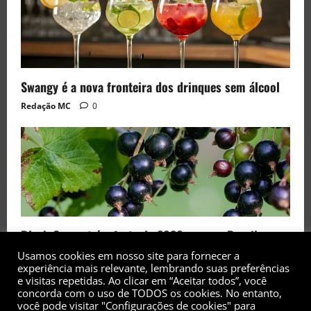
Swangy é a nova fronteira dos drinques sem álcool
Redação MC
0
Black Currant é a fruta de 2026 rara no Brasil
Redação MC
0
Usamos cookies em nosso site para fornecer a
experiência mais relevante, lembrando suas preferências
e visitas repetidas. Ao clicar em “Aceitar todos”, você
concorda com o uso de TODOS os cookies. No entanto,
você pode visitar "Configurações de cookies" para