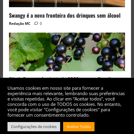
Swangy é a nova fronteira dos drinques sem álcool
Redação MC
0
Black Currant é a fruta de 2026 rara no Brasil
Usamos cookies em nosso site para fornecer a
Redação MC
0
experiência mais relevante, lembrando suas preferências
e visitas repetidas. Ao clicar em “Aceitar todos”, você
concorda com o uso de TODOS os cookies. No entanto,
você pode visitar "Configurações de cookies" para
fornecer um consentimento controlado.
Configurações de cookies
Aceitar Todos
Copyright© 2017 - 2026 - Todos os direitos