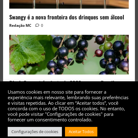
Swangy é a nova fronteira dos drinques sem álcool
Redação MC
0
Black Currant é a fruta de 2026 rara no Brasil
Usamos cookies em nosso site para fornecer a
Redação MC
0
experiência mais relevante, lembrando suas preferências
e visitas repetidas. Ao clicar em “Aceitar todos”, você
concorda com o uso de TODOS os cookies. No entanto,
você pode visitar "Configurações de cookies" para
fornecer um consentimento controlado.
Configurações de cookies
Aceitar Todos
Copyright© 2017 - 2026 - Todos os direitos