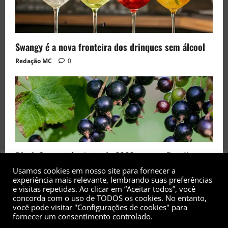
Swangy é a nova fronteira dos drinques sem álcool
Redação MC
0
Black Currant é a fruta de 2026 rara no Brasil
Redação MC
0
Usamos cookies em nosso site para fornecer a
experiência mais relevante, lembrando suas preferências
e visitas repetidas. Ao clicar em “Aceitar todos”, você
concorda com o uso de TODOS os cookies. No entanto,
você pode visitar "Configurações de cookies" para
fornecer um consentimento controlado.