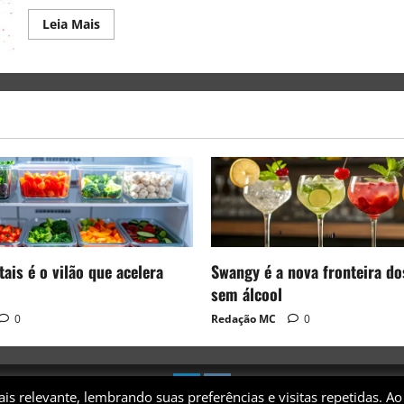
Leia Mais
ais é o vilão que acelera
Swangy é a nova fronteira do
sem álcool
0
Redação MC
0
s relevante, lembrando suas preferências e visitas repetidas. Ao