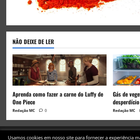
NÃO DEIXE DE LER
Aprenda como fazer a carne do Luffy de
Gás de veget
One Piece
desperdício
Redação MC
0
Redação MC
Usamos cookies em nosso site para fornecer a experiência mai