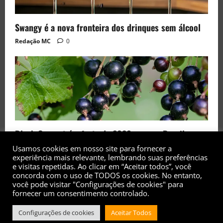
Swangy é a nova fronteira dos drinques sem álcool
Redação MC
0
Black Currant é a fruta de 2026 rara no Brasil
Usamos cookies em nosso site para fornecer a
Redação MC
0
experiência mais relevante, lembrando suas preferências
e visitas repetidas. Ao clicar em “Aceitar todos”, você
concorda com o uso de TODOS os cookies. No entanto,
você pode visitar "Configurações de cookies" para
fornecer um consentimento controlado.
Configurações de cookies
Aceitar Todos
Copyright© 2017 - 2026 - Todos os direitos