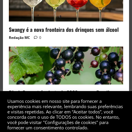
Swangy é a nova fronteira dos drinques sem álcool
Redação MC
0
Black Currant é a fruta de 2026 rara no Brasil
Redação MC
0
Usamos cookies em nosso site para fornecer a
experiência mais relevante, lembrando suas preferências
e visitas repetidas. Ao clicar em “Aceitar todos”, você
concorda com o uso de TODOS os cookies. No entanto,
você pode visitar "Configurações de cookies" para
fornecer um consentimento controlado.