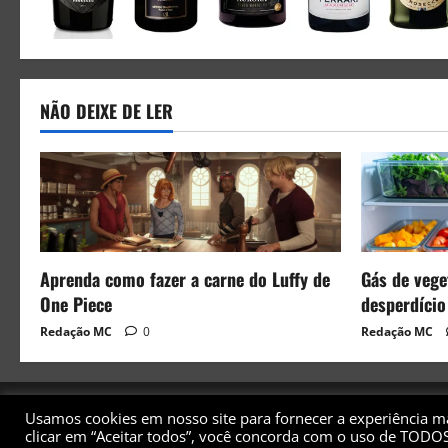
NÃO DEIXE DE LER
Aprenda como fazer a carne do Luffy de
Gás de veget
One Piece
desperdício
Redação MC
0
Redação MC
Usamos cookies em nosso site para fornecer a experiência mai
clicar em “Aceitar todos”, você concorda com o uso de TODOS