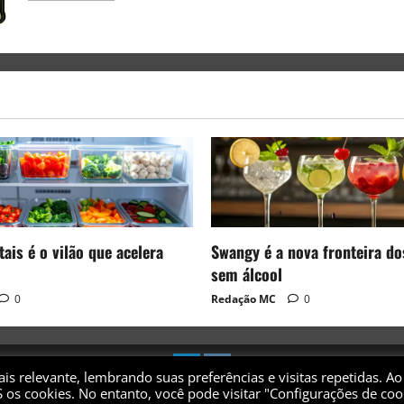
ais é o vilão que acelera
Swangy é a nova fronteira do
sem álcool
0
Redação MC
0
s relevante, lembrando suas preferências e visitas repetidas. Ao
 os cookies. No entanto, você pode visitar "Configurações de coo