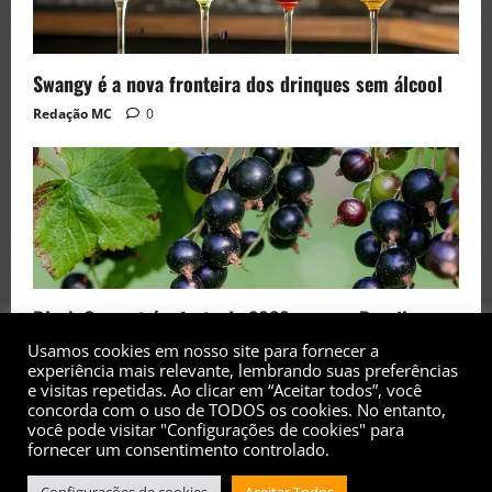
Swangy é a nova fronteira dos drinques sem álcool
Redação MC
0
Black Currant é a fruta de 2026 rara no Brasil
Usamos cookies em nosso site para fornecer a
Redação MC
0
experiência mais relevante, lembrando suas preferências
e visitas repetidas. Ao clicar em “Aceitar todos”, você
concorda com o uso de TODOS os cookies. No entanto,
você pode visitar "Configurações de cookies" para
fornecer um consentimento controlado.