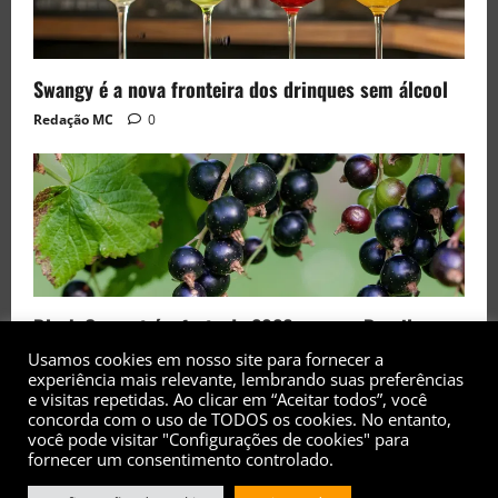
Swangy é a nova fronteira dos drinques sem álcool
Redação MC
0
Black Currant é a fruta de 2026 rara no Brasil
Usamos cookies em nosso site para fornecer a
Redação MC
0
experiência mais relevante, lembrando suas preferências
e visitas repetidas. Ao clicar em “Aceitar todos”, você
concorda com o uso de TODOS os cookies. No entanto,
você pode visitar "Configurações de cookies" para
fornecer um consentimento controlado.