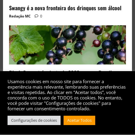
Swangy é a nova fronteira dos drinques sem álcool
Redação MC
0
Black Currant é a fruta de 2026 rara no Brasil
Redação MC
0
Usamos cookies em nosso site para fornecer a
experiência mais relevante, lembrando suas preferências
e visitas repetidas. Ao clicar em “Aceitar todos”, você
concorda com o uso de TODOS os cookies. No entanto,
você pode visitar "Configurações de cookies" para
fornecer um consentimento controlado.
Copyright© 2017 - 2026 - Todos os direitos
Configurações de cookies
Aceitar Todos
reservados
|
MoreNews
by AF themes.