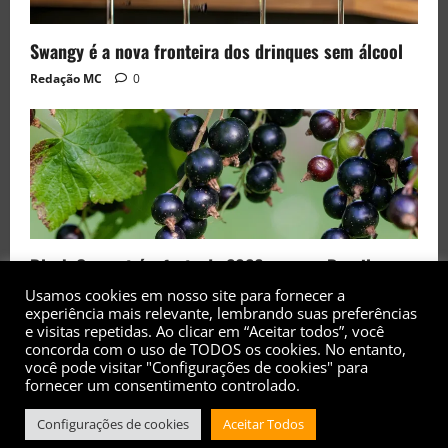
Swangy é a nova fronteira dos drinques sem álcool
Redação MC
0
Black Currant é a fruta de 2026 rara no Brasil
Redação MC
0
Usamos cookies em nosso site para fornecer a
experiência mais relevante, lembrando suas preferências
e visitas repetidas. Ao clicar em “Aceitar todos”, você
concorda com o uso de TODOS os cookies. No entanto,
você pode visitar "Configurações de cookies" para
fornecer um consentimento controlado.
Copyright© 2017 - 2026 - Todos os direitos
Configurações de cookies
Aceitar Todos