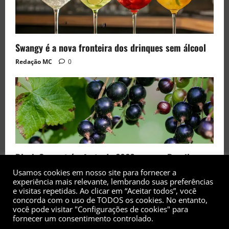
Swangy é a nova fronteira dos drinques sem álcool
Redação MC
0
Black Currant é a fruta de 2026 rara no Brasil
Redação MC
0
Usamos cookies em nosso site para fornecer a
experiência mais relevante, lembrando suas preferências
e visitas repetidas. Ao clicar em “Aceitar todos”, você
concorda com o uso de TODOS os cookies. No entanto,
você pode visitar "Configurações de cookies" para
fornecer um consentimento controlado.