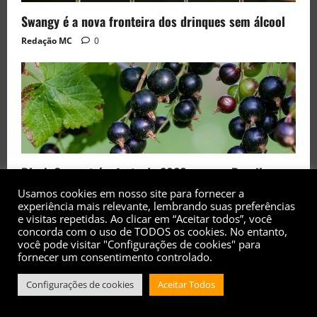
Swangy é a nova fronteira dos drinques sem álcool
Redação MC
0
Black Currant é a fruta de 2026 rara no Brasil
Usamos cookies em nosso site para fornecer a
Redação MC
0
experiência mais relevante, lembrando suas preferências
e visitas repetidas. Ao clicar em “Aceitar todos”, você
concorda com o uso de TODOS os cookies. No entanto,
você pode visitar "Configurações de cookies" para
fornecer um consentimento controlado.
Configurações de cookies
Aceitar Todos
Copyright© 2017 - 2026 - Todos os direitos
reservados
|
MoreNews
by AF themes.