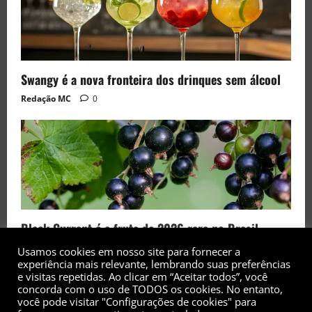
Swangy é a nova fronteira dos drinques sem álcool
Redação MC
0
Black Currant é a fruta de 2026 rara no Brasil
Redação MC
0
Usamos cookies em nosso site para fornecer a
experiência mais relevante, lembrando suas preferências
e visitas repetidas. Ao clicar em “Aceitar todos”, você
concorda com o uso de TODOS os cookies. No entanto,
você pode visitar "Configurações de cookies" para