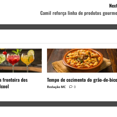
Next
Camil reforça linha de produtos gourme
a fronteira dos
Tempo de cozimento do grão-de-bic
lcool
Redação MC
0