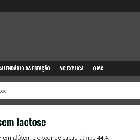
CALENDÁRIO DA ESTAÇÃO
MC EXPLICA
O MC
tose
 sem lactose
nem glúten, e o teor de cacau atinge 44%.