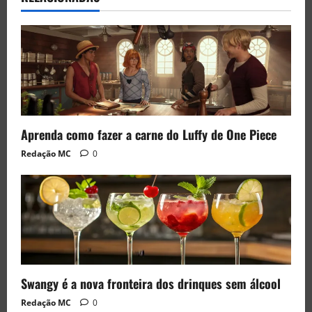
Aprenda como fazer a carne do Luffy de One Piece
Redação MC
0
Swangy é a nova fronteira dos drinques sem álcool
Redação MC
0