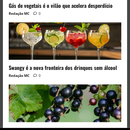
Gás de vegetais é o vilão que acelera desperdício
Redação MC
0
Swangy é a nova fronteira dos drinques sem álcool
Redação MC
0
Black Currant é a fruta de 2026 rara no Brasil